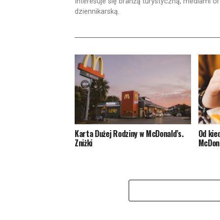
Interesuje się branżą turystyczną, mediami
dziennikarską.
Karta Dużej Rodziny w McDonald’s.
Od kie
Zniżki
McDon