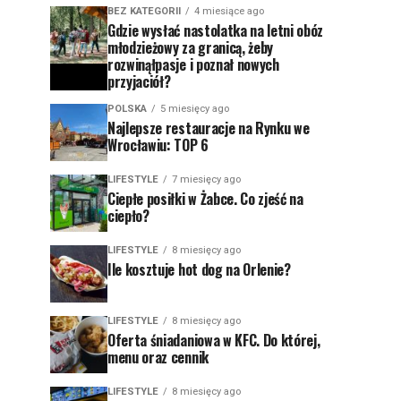
BEZ KATEGORII
4 miesiące ago
Gdzie wysłać nastolatka na letni obóz
młodzieżowy za granicą, żeby
rozwinąłpasje i poznał nowych
przyjaciół?
POLSKA
5 miesięcy ago
Najlepsze restauracje na Rynku we
Wrocławiu: TOP 6
LIFESTYLE
7 miesięcy ago
Ciepłe posiłki w Żabce. Co zjeść na
ciepło?
LIFESTYLE
8 miesięcy ago
Ile kosztuje hot dog na Orlenie?
LIFESTYLE
8 miesięcy ago
Oferta śniadaniowa w KFC. Do której,
menu oraz cennik
LIFESTYLE
8 miesięcy ago