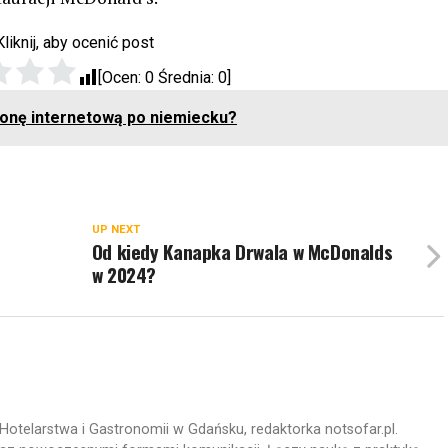
Kliknij, aby ocenić post
[Ocen:
0
Średnia:
0
]
onę internetową po niemiecku?
UP NEXT
Od kiedy Kanapka Drwala w McDonalds
w 2024?
Hotelarstwa i Gastronomii w Gdańsku, redaktorka notsofar.pl.