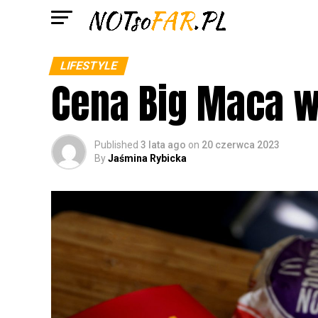
LIFESTYLE
Cena Big Maca 
Published
3 lata ago
on
20 czerwca 2023
By
Jaśmina Rybicka