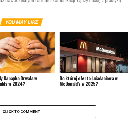
 oraz nowoczesnymi formami komunikacji. Łączy naukę z praktyką
YOU MAY LIKE
dy Kanapka Drwala w
Do której oferta śniadaniowa w
alds w 2024?
McDonald’s w 2025?
CLICK TO COMMENT