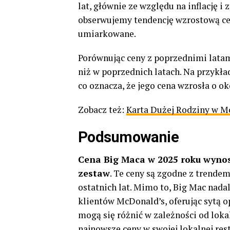
lat, głównie ze względu na inflację i
obserwujemy tendencję wzrostową cen
umiarkowane.
Porównując ceny z poprzednimi latam
niż w poprzednich latach. Na przykła
co oznacza, że jego cena wzrosła o ok
Zobacz też:
Karta Dużej Rodziny w M
Podsumowanie
Cena Big Maca w 2025 roku wynos
zestaw
. Te ceny są zgodne z trend
ostatnich lat. Mimo to, Big Mac nada
klientów McDonald’s, oferując sytą 
mogą się różnić w zależności od loka
najnowsze ceny w swojej lokalnej res