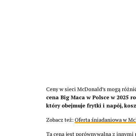
Ceny w sieci McDonald’s mogą różnić s
cena Big Maca w Polsce w 2025 r
który obejmuje frytki i napój, kos
Zobacz też:
Oferta śniadaniowa w Mc
Ta cena jest porównywalna z innymi