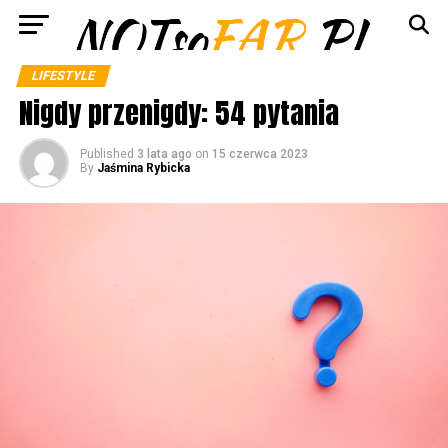
LIFESTYLE
Nigdy przenigdy: 54 pytania
Published
3 lata ago
on
15 czerwca 2023
By
Jaśmina Rybicka