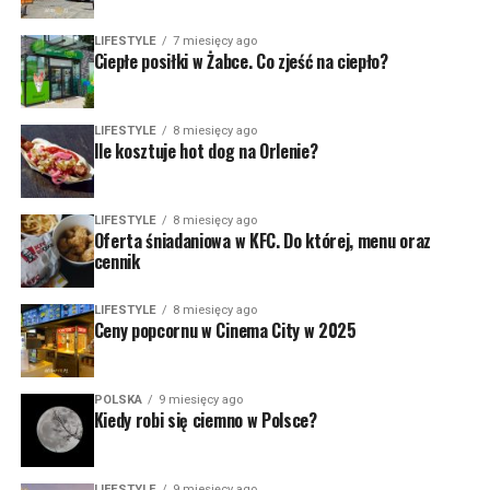
LIFESTYLE
7 miesięcy ago
Ciepłe posiłki w Żabce. Co zjeść na ciepło?
LIFESTYLE
8 miesięcy ago
Ile kosztuje hot dog na Orlenie?
LIFESTYLE
8 miesięcy ago
Oferta śniadaniowa w KFC. Do której, menu oraz
cennik
LIFESTYLE
8 miesięcy ago
Ceny popcornu w Cinema City w 2025
POLSKA
9 miesięcy ago
Kiedy robi się ciemno w Polsce?
LIFESTYLE
9 miesięcy ago