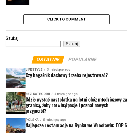
CLICK TO COMMENT
Szukaj
Szukaj
OSTATNIE
POPULARNE
LIFESTYLE
3 miesiące ago
Czy bagażnik dachowy trzeba rejestrować?
BEZ KATEGORII
4 miesiące ago
Gdzie wysłać nastolatka na letni obóz młodzieżowy za
granicą, żeby rozwinąłpasje i poznał nowych
przyjaciół?
POLSKA
5 miesięcy ago
Najlepsze restauracje na Rynku we Wrocławiu: TOP 6