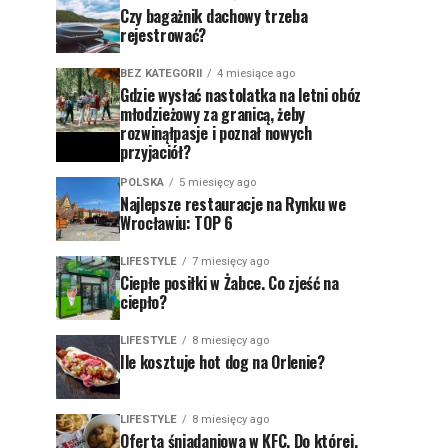
Czy bagażnik dachowy trzeba
rejestrować?
BEZ KATEGORII
4 miesiące ago
Gdzie wysłać nastolatka na letni obóz
młodzieżowy za granicą, żeby
rozwinąłpasje i poznał nowych
przyjaciół?
POLSKA
5 miesięcy ago
Najlepsze restauracje na Rynku we
Wrocławiu: TOP 6
LIFESTYLE
7 miesięcy ago
Ciepłe posiłki w Żabce. Co zjeść na
ciepło?
LIFESTYLE
8 miesięcy ago
Ile kosztuje hot dog na Orlenie?
LIFESTYLE
8 miesięcy ago
Oferta śniadaniowa w KFC. Do której,