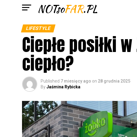
LIFESTYLE
Ciepłe posiłki w
ciepło?
Published
7 miesięcy ago
on
28 grudnia 2025
By
Jaśmina Rybicka