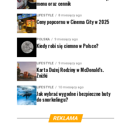
menu oraz cennik
LIFESTYLE
8 miesięcy ago
Ceny popcornu w Cinema City w 2025
POLSKA
9 miesięcy ago
Kiedy robi się ciemno w Polsce?
LIFESTYLE
9 miesięcy ago
Karta Dużej Rodziny w McDonald’s.
Zniżki
LIFESTYLE
10 miesięcy ago
Jak wybrać wygodne i bezpieczne buty
do snorkelingu?
REKLAMA