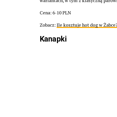
wariantach, w tym z klasyczną parówką
Cena: 6-10 PLN
Zobacz:
Ile kosztuje hot dog w Żabc
Kanapki