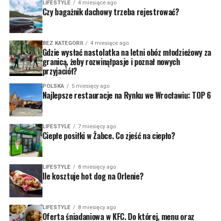
LIFESTYLE
4 miesiące ago
Czy bagażnik dachowy trzeba rejestrować?
BEZ KATEGORII
4 miesiące ago
Gdzie wysłać nastolatka na letni obóz młodzieżowy za
granicą, żeby rozwinąłpasje i poznał nowych
przyjaciół?
POLSKA
5 miesięcy ago
Najlepsze restauracje na Rynku we Wrocławiu: TOP 6
LIFESTYLE
7 miesięcy ago
Ciepłe posiłki w Żabce. Co zjeść na ciepło?
LIFESTYLE
8 miesięcy ago
Ile kosztuje hot dog na Orlenie?
LIFESTYLE
8 miesięcy ago
Oferta śniadaniowa w KFC. Do której, menu oraz