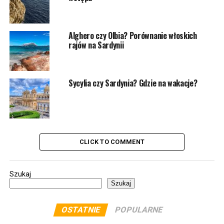
Alghero czy Olbia? Porównanie włoskich
rajów na Sardynii
Sycylia czy Sardynia? Gdzie na wakacje?
CLICK TO COMMENT
Szukaj
Szukaj
OSTATNIE
POPULARNE