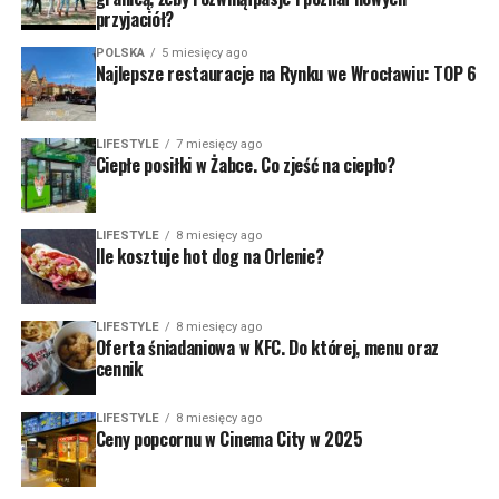
przyjaciół?
POLSKA
5 miesięcy ago
Najlepsze restauracje na Rynku we Wrocławiu: TOP 6
LIFESTYLE
7 miesięcy ago
Ciepłe posiłki w Żabce. Co zjeść na ciepło?
LIFESTYLE
8 miesięcy ago
Ile kosztuje hot dog na Orlenie?
LIFESTYLE
8 miesięcy ago
Oferta śniadaniowa w KFC. Do której, menu oraz
cennik
LIFESTYLE
8 miesięcy ago
Ceny popcornu w Cinema City w 2025