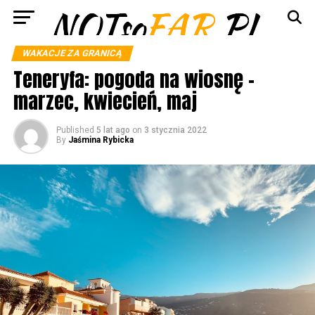
WAKACJE ZA GRANICĄ
Teneryfa: pogoda na wiosnę –
marzec, kwiecień, maj
Published
5 lat ago
on
3 stycznia 2022
By
Jaśmina Rybicka