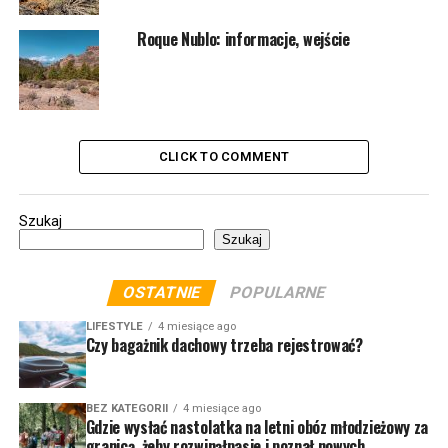
Roque Nublo: informacje, wejście
CLICK TO COMMENT
Szukaj
Szukaj
OSTATNIE
POPULARNE
LIFESTYLE
4 miesiące ago
Czy bagażnik dachowy trzeba rejestrować?
BEZ KATEGORII
4 miesiące ago
Gdzie wysłać nastolatka na letni obóz młodzieżowy za
granicą, żeby rozwinąłpasje i poznał nowych