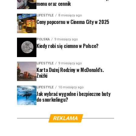
menu oraz cennik
LIFESTYLE
8 miesięcy ago
Ceny popcornu w Cinema City w 2025
POLSKA
9 miesięcy ago
Kiedy robi się ciemno w Polsce?
LIFESTYLE
9 miesięcy ago
Karta Dużej Rodziny w McDonald’s.
Zniżki
LIFESTYLE
10 miesięcy ago
Jak wybrać wygodne i bezpieczne buty
do snorkelingu?
REKLAMA