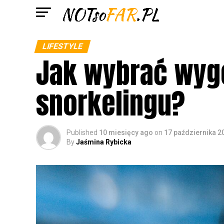
LIFESTYLE
Jak wybrać wygo
snorkelingu?
Published
10 miesięcy ago
on
17 października 2
By
Jaśmina Rybicka