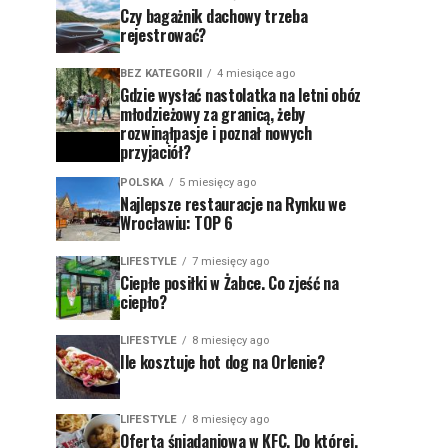
Czy bagażnik dachowy trzeba
rejestrować?
BEZ KATEGORII
4 miesiące ago
Gdzie wysłać nastolatka na letni obóz
młodzieżowy za granicą, żeby
rozwinąłpasje i poznał nowych
przyjaciół?
POLSKA
5 miesięcy ago
Najlepsze restauracje na Rynku we
Wrocławiu: TOP 6
LIFESTYLE
7 miesięcy ago
Ciepłe posiłki w Żabce. Co zjeść na
ciepło?
LIFESTYLE
8 miesięcy ago
Ile kosztuje hot dog na Orlenie?
LIFESTYLE
8 miesięcy ago
Oferta śniadaniowa w KFC. Do której,