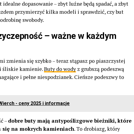
t idealne dopasowanie – zbyt luźne będą spadać, a zbyt
azdem przymierzyć kilka modeli i sprawdzić, czy but
ą odrobinę swobody.
rzyczepność – ważne w każdym
i zmienia się szybko – teraz stąpasz po piaszczystej
 i śliskie kamienie.
Buty do wody
z grubszą podeszwą
magające i pełne niespodzianek. Cieńsze podeszwy to
ierch - ceny 2025 i informacje
ść –
dobre buty mają antypoślizgowe bieżniki, które
a się na mokrych kamieniach
. To drobiazg, który