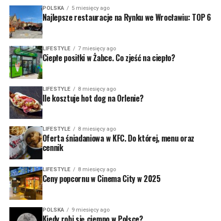
POLSKA
5 miesięcy ago
Najlepsze restauracje na Rynku we Wrocławiu: TOP 6
LIFESTYLE
7 miesięcy ago
Ciepłe posiłki w Żabce. Co zjeść na ciepło?
LIFESTYLE
8 miesięcy ago
Ile kosztuje hot dog na Orlenie?
LIFESTYLE
8 miesięcy ago
Oferta śniadaniowa w KFC. Do której, menu oraz
cennik
LIFESTYLE
8 miesięcy ago
Ceny popcornu w Cinema City w 2025
POLSKA
9 miesięcy ago
Kiedy robi się ciemno w Polsce?