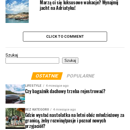
Marzą ci się luksusowe wakacje? Wynajmij
jacht na Adriatyku!
CLICK TO COMMENT
Szukaj
Szukaj
OSTATNIE
POPULARNE
LIFESTYLE
4 miesiące ago
Czy bagażnik dachowy trzeba rejestrować?
BEZ KATEGORII
4 miesiące ago
Gdzie wysłać nastolatka na letni obóz młodzieżowy za
granicą, żeby rozwinąłpasje i poznał nowych
przyjaciół?