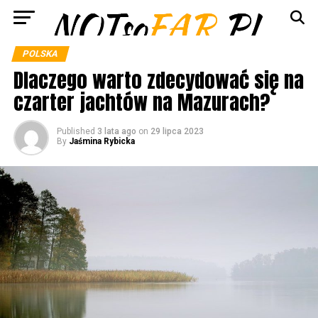
POLSKA
Dlaczego warto zdecydować się na
czarter jachtów na Mazurach?
Published
3 lata ago
on
29 lipca 2023
By
Jaśmina Rybicka