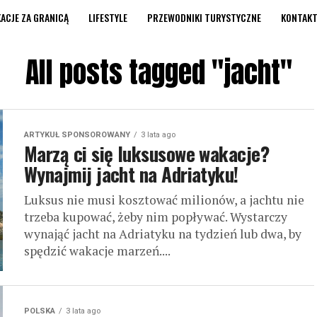
ACJE ZA GRANICĄ
LIFESTYLE
PRZEWODNIKI TURYSTYCZNE
KONTAK
All posts tagged "jacht"
ARTYKUŁ SPONSOROWANY
3 lata ago
Marzą ci się luksusowe wakacje?
Wynajmij jacht na Adriatyku!
Luksus nie musi kosztować milionów, a jachtu nie
trzeba kupować, żeby nim popływać. Wystarczy
wynająć jacht na Adriatyku na tydzień lub dwa, by
spędzić wakacje marzeń....
POLSKA
3 lata ago