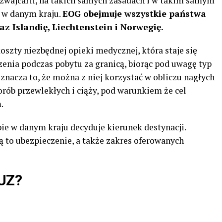
zwajcarii, na takich samych zasadach i w takim samym
h w danym kraju.
EOG obejmuje wszystkie państwa
az Islandię, Liechtenstein i Norwegię.
oszty niezbędnej opieki medycznej, która staje się
nia podczas pobytu za granicą, biorąc pod uwagę typ
znacza to, że można z niej korzystać w obliczu nagłych
rób przewlekłych i ciąży, pod warunkiem że cel
m.
ie w danym kraju decyduje kierunek destynacji.
ą to ubezpieczenie, a także zakres oferowanych
.
KUZ?