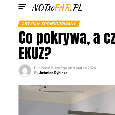
ARTYKUŁ SPONSOROWANY
Co pokrywa, a c
EKUZ?
Published
2 lata ago
on
9 marca 2024
By
Jaśmina Rybicka