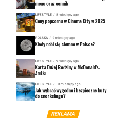
menu oraz cennik
LIFESTYLE
8 miesięcy ago
Ceny popcornu w Cinema City w 2025
POLSKA
9 miesięcy ago
Kiedy robi się ciemno w Polsce?
LIFESTYLE
9 miesięcy ago
Karta Dużej Rodziny w McDonald’s.
Zniżki
LIFESTYLE
10 miesięcy ago
Jak wybrać wygodne i bezpieczne buty
do snorkelingu?
REKLAMA