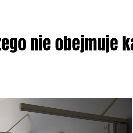
zego nie obejmuje k