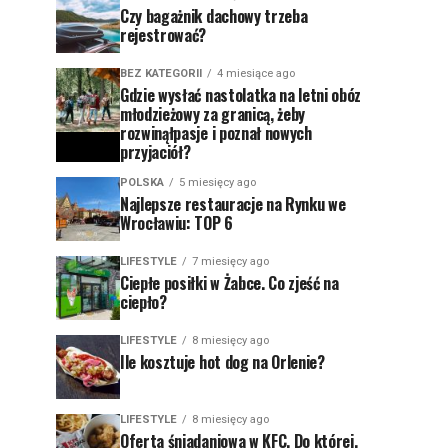
Czy bagażnik dachowy trzeba
rejestrować?
BEZ KATEGORII
4 miesiące ago
Gdzie wysłać nastolatka na letni obóz
młodzieżowy za granicą, żeby
rozwinąłpasje i poznał nowych
przyjaciół?
POLSKA
5 miesięcy ago
Najlepsze restauracje na Rynku we
Wrocławiu: TOP 6
LIFESTYLE
7 miesięcy ago
Ciepłe posiłki w Żabce. Co zjeść na
ciepło?
LIFESTYLE
8 miesięcy ago
Ile kosztuje hot dog na Orlenie?
LIFESTYLE
8 miesięcy ago
Oferta śniadaniowa w KFC. Do której,