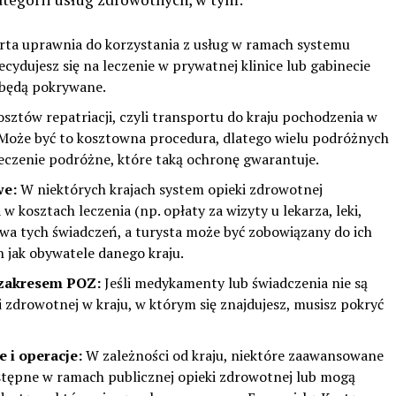
ta uprawnia do korzystania z usług w ramach systemu
ecydujesz się na leczenie w prywatnej klinice lub gabinecie
e będą pokrywane.
ztów repatriacji, czyli transportu do kraju pochodzenia w
Może być to kosztowna procedura, dlatego wielu podróżnych
eczenie podróżne, które taką ochronę gwarantuje.
we:
W niektórych krajach system opieki zdrowotnej
w kosztach leczenia (np. opłaty za wizyty u lekarza, leki,
ywa tych świadczeń, a turysta może być zobowiązany do ich
 jak obywatele danego kraju.
 zakresem POZ:
Jeśli medykamenty lub świadczenia nie są
 zdrowotnej w kraju, w którym się znajdujesz, musisz pokryć
 i operacje:
W zależności od kraju, niektóre zaawansowane
stępne w ramach publicznej opieki zdrowotnej lub mogą