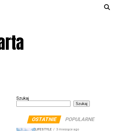
arta
Szukaj
Szukaj
OSTATNIE
POPULARNE
LIFESTYLE
3 miesiące ago