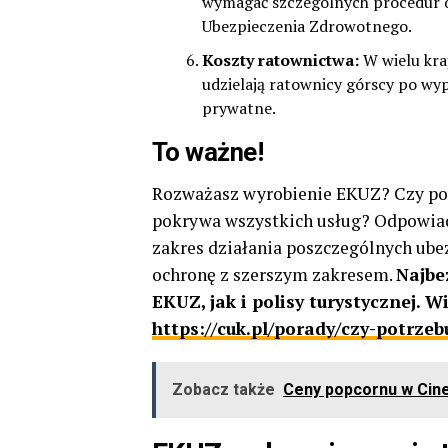
wymagać szczególnych procedur d
Ubezpieczenia Zdrowotnego.
Koszty ratownictwa:
W wielu kra
udzielają ratownicy górscy po wyp
prywatne.
To ważne!
Rozważasz wyrobienie EKUZ? Czy potrz
pokrywa wszystkich usług? Odpowiada
zakres działania poszczególnych ub
ochronę z szerszym zakresem.
Najbe
EKUZ, jak i polisy turystycznej. W
https://cuk.pl/porady/czy-potrz
Zobacz także
Ceny popcornu w Cine