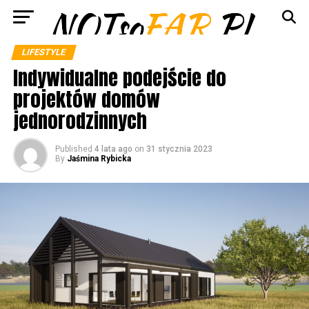
LIFESTYLE
Indywidualne podejście do
projektów domów
jednorodzinnych
Published
4 lata ago
on
31 stycznia 2023
By
Jaśmina Rybicka