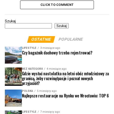
CLICK TO COMMENT
Szukaj
Szukaj
OSTATNIE
POPULARNE
LIFESTYLE
3 miesiące ago
Czy bagażnik dachowy trzeba rejestrować?
BEZ KATEGORII
4 miesiące ago
Gdzie wysłać nastolatka na letni obóz młodzieżowy za
granicą, żeby rozwinąłpasje i poznał nowych
przyjaciół?
POLSKA
5 miesięcy ago
Najlepsze restauracje na Rynku we Wrocławiu: TOP 6
LIFESTYLE
7 miesięcy ago