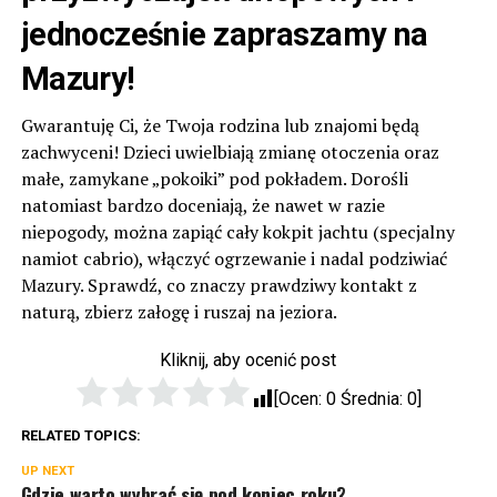
jednocześnie zapraszamy na
Mazury!
Gwarantuję Ci, że Twoja rodzina lub znajomi będą
zachwyceni! Dzieci uwielbiają zmianę otoczenia oraz
małe, zamykane „pokoiki” pod pokładem. Dorośli
natomiast bardzo doceniają, że nawet w razie
niepogody, można zapiąć cały kokpit jachtu (specjalny
namiot cabrio), włączyć ogrzewanie i nadal podziwiać
Mazury. Sprawdź, co znaczy prawdziwy kontakt z
naturą, zbierz załogę i ruszaj na jeziora.
Kliknij, aby ocenić post
[Ocen:
0
Średnia:
0
]
RELATED TOPICS:
UP NEXT
Gdzie warto wybrać się pod koniec roku?