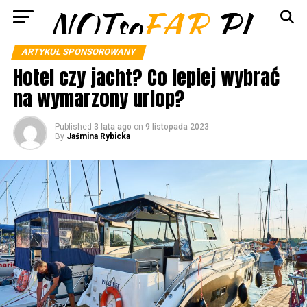
ARTYKUŁ SPONSOROWANY
Hotel czy jacht? Co lepiej wybrać
na wymarzony urlop?
Published
3 lata ago
on
9 listopada 2023
By
Jaśmina Rybicka