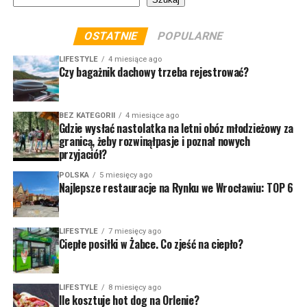
OSTATNIE
POPULARNE
LIFESTYLE
4 miesiące ago
Czy bagażnik dachowy trzeba rejestrować?
BEZ KATEGORII
4 miesiące ago
Gdzie wysłać nastolatka na letni obóz młodzieżowy za
granicą, żeby rozwinąłpasje i poznał nowych
przyjaciół?
POLSKA
5 miesięcy ago
Najlepsze restauracje na Rynku we Wrocławiu: TOP 6
LIFESTYLE
7 miesięcy ago
Ciepłe posiłki w Żabce. Co zjeść na ciepło?
LIFESTYLE
8 miesięcy ago
Ile kosztuje hot dog na Orlenie?