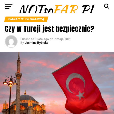
WAKACJE ZA GRANICĄ
Czy w Turcji jest bezpiecznie?
Published
3 lata ago
on
7 maja 2023
By
Jaśmina Rybicka