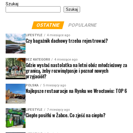
Szukaj
Szukaj
OSTATNIE
POPULARNE
LIFESTYLE
4 miesiące ago
Czy bagażnik dachowy trzeba rejestrować?
BEZ KATEGORII
4 miesiące ago
Gdzie wysłać nastolatka na letni obóz młodzieżowy za
granicą, żeby rozwinąłpasje i poznał nowych
przyjaciół?
POLSKA
5 miesięcy ago
Najlepsze restauracje na Rynku we Wrocławiu: TOP 6
LIFESTYLE
7 miesięcy ago
Ciepłe posiłki w Żabce. Co zjeść na ciepło?