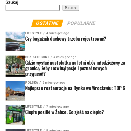
Szukaj
Szukaj
OSTATNIE
POPULARNE
LIFESTYLE
4 miesiące ago
Czy bagażnik dachowy trzeba rejestrować?
BEZ KATEGORII
4 miesiące ago
Gdzie wysłać nastolatka na letni obóz młodzieżowy za
granicą, żeby rozwinąłpasje i poznał nowych
przyjaciół?
POLSKA
5 miesięcy ago
Najlepsze restauracje na Rynku we Wrocławiu: TOP 6
LIFESTYLE
7 miesięcy ago
Ciepłe posiłki w Żabce. Co zjeść na ciepło?
LIFESTYLE
8 miesięcy ago