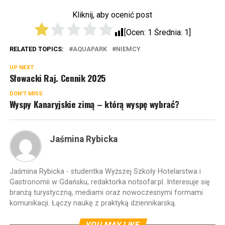
Kliknij, aby ocenić post
[Ocen:
1
Średnia:
1
]
RELATED TOPICS:
AQUAPARK
NIEMCY
UP NEXT
Słowacki Raj. Cennik 2025
DON'T MISS
Wyspy Kanaryjskie zimą – którą wyspę wybrać?
Jaśmina Rybicka
Jaśmina Rybicka - studentka Wyższej Szkoły Hotelarstwa i
Gastronomii w Gdańsku, redaktorka notsofar.pl. Interesuje się
branżą turystyczną, mediami oraz nowoczesnymi formami
komunikacji. Łączy naukę z praktyką dziennikarską.
YOU MAY LIKE