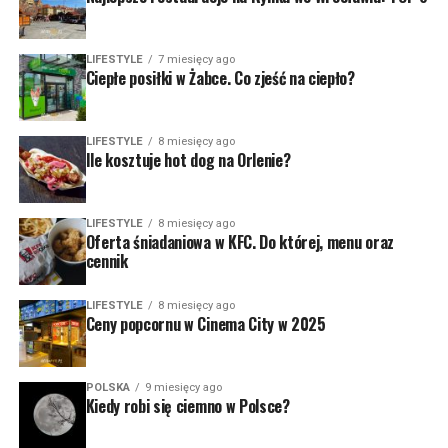
LIFESTYLE
7 miesięcy ago
Ciepłe posiłki w Żabce. Co zjeść na ciepło?
LIFESTYLE
8 miesięcy ago
Ile kosztuje hot dog na Orlenie?
LIFESTYLE
8 miesięcy ago
Oferta śniadaniowa w KFC. Do której, menu oraz
cennik
LIFESTYLE
8 miesięcy ago
Ceny popcornu w Cinema City w 2025
POLSKA
9 miesięcy ago
Kiedy robi się ciemno w Polsce?