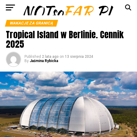
WAKACJE ZA GRANICĄ
Tropical Island w Berlinie. Cennik
2025
Published
2 lata ago
on
13 sierpnia 2024
By
Jaśmina Rybicka