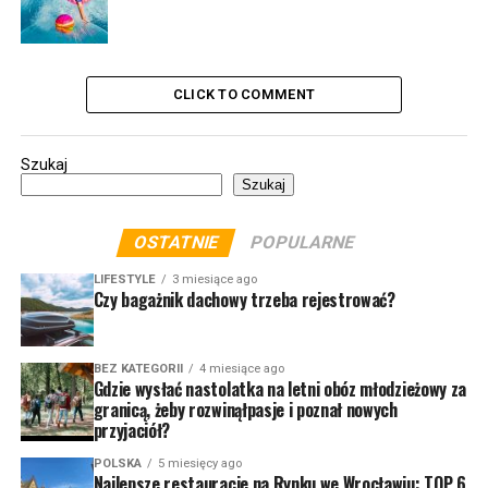
CLICK TO COMMENT
Szukaj
Szukaj
OSTATNIE
POPULARNE
LIFESTYLE
3 miesiące ago
Czy bagażnik dachowy trzeba rejestrować?
BEZ KATEGORII
4 miesiące ago
Gdzie wysłać nastolatka na letni obóz młodzieżowy za
granicą, żeby rozwinąłpasje i poznał nowych
przyjaciół?
POLSKA
5 miesięcy ago
Najlepsze restauracje na Rynku we Wrocławiu: TOP 6