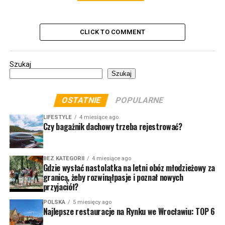
CLICK TO COMMENT
Szukaj
Szukaj
OSTATNIE
POPULARNE
LIFESTYLE
4 miesiące ago
Czy bagażnik dachowy trzeba rejestrować?
BEZ KATEGORII
4 miesiące ago
Gdzie wysłać nastolatka na letni obóz młodzieżowy za
granicą, żeby rozwinąłpasje i poznał nowych
przyjaciół?
POLSKA
5 miesięcy ago
Najlepsze restauracje na Rynku we Wrocławiu: TOP 6