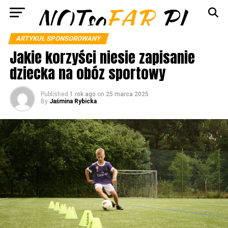
ARTYKUŁ SPONSOROWANY
Jakie korzyści niesie zapisanie
dziecka na obóz sportowy
Published
1 rok ago
on
25 marca 2025
By
Jaśmina Rybicka