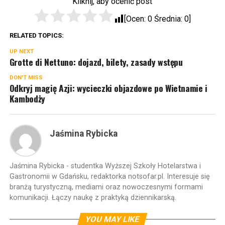
Kliknij, aby ocenić post
[Ocen:
0
Średnia:
0
]
RELATED TOPICS:
UP NEXT
Grotte di Nettuno: dojazd, bilety, zasady wstępu
DON'T MISS
Odkryj magię Azji: wycieczki objazdowe po Wietnamie i
Kambodży
Jaśmina Rybicka
Jaśmina Rybicka - studentka Wyższej Szkoły Hotelarstwa i
Gastronomii w Gdańsku, redaktorka notsofar.pl. Interesuje się
branżą turystyczną, mediami oraz nowoczesnymi formami
komunikacji. Łączy naukę z praktyką dziennikarską.
YOU MAY LIKE