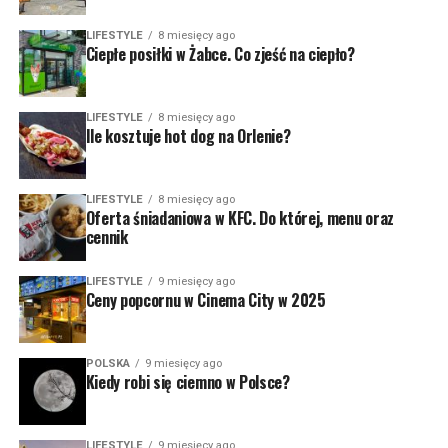
LIFESTYLE
8 miesięcy ago
Ciepłe posiłki w Żabce. Co zjeść na ciepło?
LIFESTYLE
8 miesięcy ago
Ile kosztuje hot dog na Orlenie?
LIFESTYLE
8 miesięcy ago
Oferta śniadaniowa w KFC. Do której, menu oraz
cennik
LIFESTYLE
9 miesięcy ago
Ceny popcornu w Cinema City w 2025
POLSKA
9 miesięcy ago
Kiedy robi się ciemno w Polsce?
LIFESTYLE
9 miesięcy ago