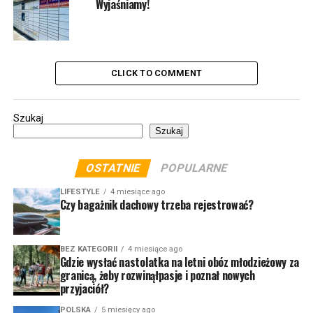
Wyjaśniamy!
CLICK TO COMMENT
Szukaj
Szukaj
OSTATNIE
POPULARNE
LIFESTYLE
4 miesiące ago
Czy bagażnik dachowy trzeba rejestrować?
BEZ KATEGORII
4 miesiące ago
Gdzie wysłać nastolatka na letni obóz młodzieżowy za
granicą, żeby rozwinąłpasje i poznał nowych
przyjaciół?
POLSKA
5 miesięcy ago