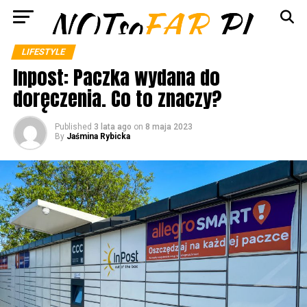
LIFESTYLE
Inpost: Paczka wydana do
doręczenia. Co to znaczy?
Published
3 lata ago
on
8 maja 2023
By
Jaśmina Rybicka