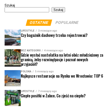
Szukaj
Szukaj
OSTATNIE
POPULARNE
LIFESTYLE
3 miesiące ago
Czy bagażnik dachowy trzeba rejestrować?
BEZ KATEGORII
4 miesiące ago
Gdzie wysłać nastolatka na letni obóz młodzieżowy za
granicą, żeby rozwinąłpasje i poznał nowych
przyjaciół?
POLSKA
5 miesięcy ago
Najlepsze restauracje na Rynku we Wrocławiu: TOP 6
LIFESTYLE
7 miesięcy ago
Ciepłe posiłki w Żabce. Co zjeść na ciepło?