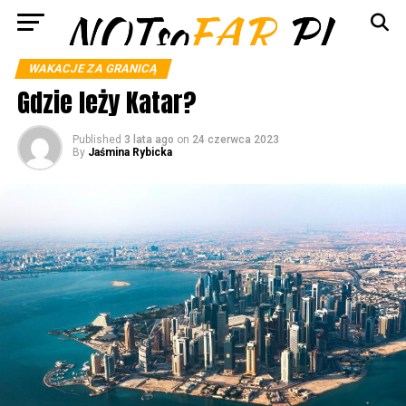
WAKACJE ZA GRANICĄ
Gdzie leży Katar?
Published
3 lata ago
on
24 czerwca 2023
By
Jaśmina Rybicka