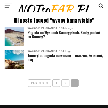
All posts tagged "wyspy kanaryjskie"
WAKACJE ZA GRANICĄ
3 lata ago
Pogoda na Wyspach Kanaryjskich. Kiedy jechać
na Kanary?
WAKACJE ZA GRANICĄ
5 lat ago
Teneryfa: pogoda na wiosnę – marzec, kwiecień,
maj
PAGE 3 OF 3
1
2
3