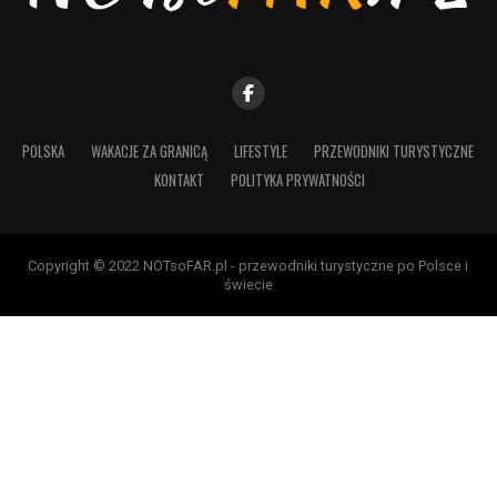
POLSKA
WAKACJE ZA GRANICĄ
LIFESTYLE
PRZEWODNIKI TURYSTYCZNE
KONTAKT
POLITYKA PRYWATNOŚCI
Copyright © 2022 NOTsoFAR.pl - przewodniki turystyczne po Polsce i
świecie