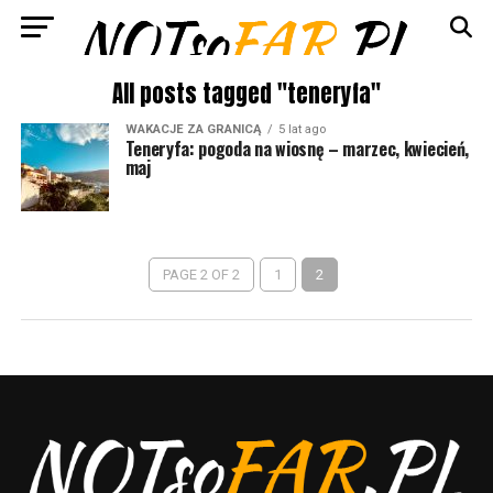
All posts tagged "teneryfa"
WAKACJE ZA GRANICĄ
5 lat ago
Teneryfa: pogoda na wiosnę – marzec, kwiecień,
maj
PAGE 2 OF 2
1
2