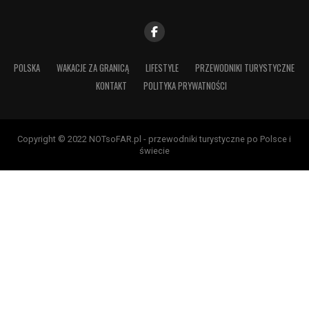
POLSKA
WAKACJE ZA GRANICĄ
LIFESTYLE
PRZEWODNIKI TURYSTYCZNE
KONTAKT
POLITYKA PRYWATNOŚCI
Copyright © 2022 NOTsoFAR.pl - przewodniki turystyczne po Polsce i
świecie