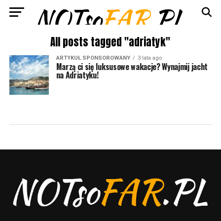
All posts tagged "adriatyk"
ARTYKUŁ SPONSOROWANY
3 lata ago
Marzą ci się luksusowe wakacje? Wynajmij jacht
na Adriatyku!