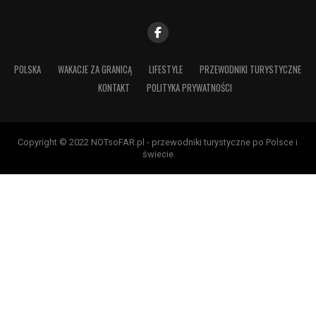
POLSKA
WAKACJE ZA GRANICĄ
LIFESTYLE
PRZEWODNIKI TURYSTYCZNE
KONTAKT
POLITYKA PRYWATNOŚCI
Copyright © 2022 NOTsoFAR.pl - przewodniki turystyczne po Polsce i
świecie