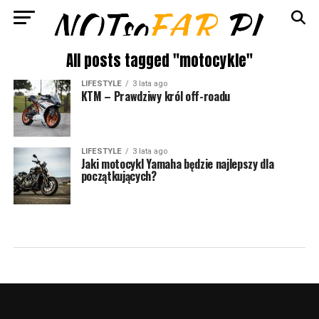
All posts tagged "motocykle"
LIFESTYLE
3 lata ago
KTM – Prawdziwy król off-roadu
LIFESTYLE
3 lata ago
Jaki motocykl Yamaha będzie najlepszy dla
początkujących?