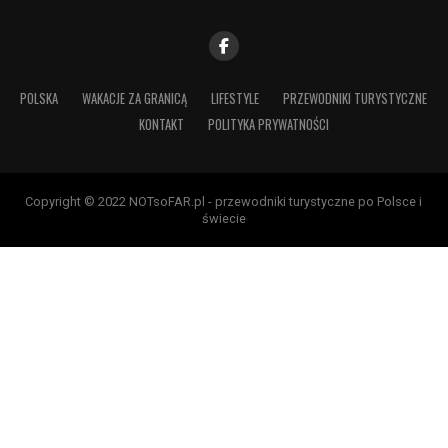
POLSKA
WAKACJE ZA GRANICĄ
LIFESTYLE
PRZEWODNIKI TURYSTYCZNE
KONTAKT
POLITYKA PRYWATNOŚCI
Copyright © 2022 NOTsoFAR.pl - przewodniki turystyczne po Polsce i
świecie