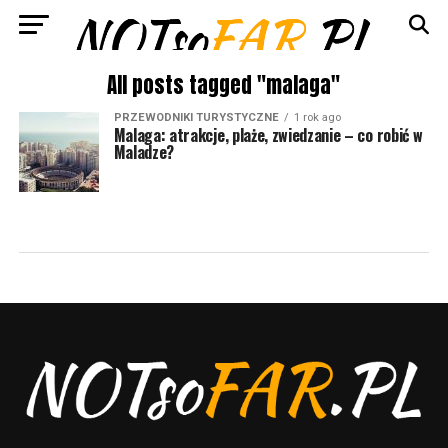
All posts tagged "malaga"
PRZEWODNIKI TURYSTYCZNE
1 rok ago
Malaga: atrakcje, plaże, zwiedzanie – co robić w
Maladze?