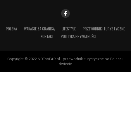
POLSKA
WAKACJE ZA GRANICĄ
LIFESTYLE
PRZEWODNIKI TURYSTYCZNE
KONTAKT
POLITYKA PRYWATNOŚCI
Copyright © 2022 NOTsoFAR.pl - przewodniki turystyczne po Polsce i
świecie