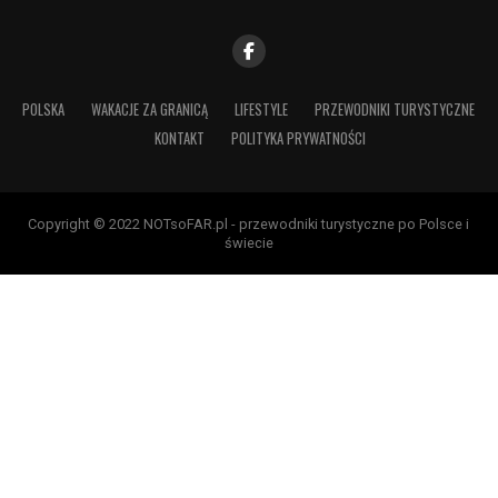
POLSKA
WAKACJE ZA GRANICĄ
LIFESTYLE
PRZEWODNIKI TURYSTYCZNE
KONTAKT
POLITYKA PRYWATNOŚCI
Copyright © 2022 NOTsoFAR.pl - przewodniki turystyczne po Polsce i
świecie