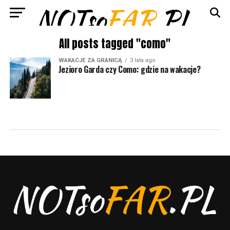
All posts tagged "como"
WAKACJE ZA GRANICĄ
3 lata ago
Jezioro Garda czy Como: gdzie na wakacje?